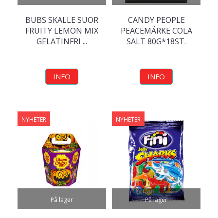
BUBS SKALLE SUOR
CANDY PEOPLE
FRUITY LEMON MIX
PEACEMÄRKE COLA
GELATINFRI ...
SALT 80G*18ST.
INFO
INFO
NYHETER
NYHETER
På lager
På lager