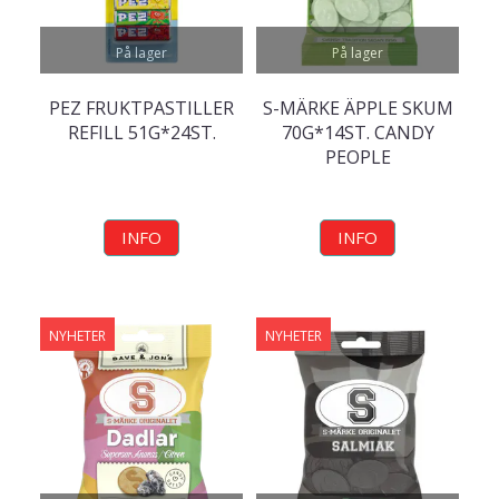
På lager
På lager
PEZ FRUKTPASTILLER
S-MÄRKE ÄPPLE SKUM
REFILL 51G*24ST.
70G*14ST. CANDY
PEOPLE
INFO
INFO
NYHETER
NYHETER