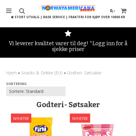
0,-
STORT UTVALG | RASK SERVICE | FRAKTFRI FOR KJØP OVER 10000 KR
Vi leverer kvalitet varer til deg! *Logg inn for å
sjekke priser
Nullstill
Trykk ENTER for å søke
Hjem
»
Snacks & Drikke (EU)
»
Godteri- Søtsaker
SORTERING
Godteri- Søtsaker
NYHETER
NYHETER