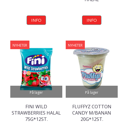
INFO
INFO
NYHETER
NYHETER
På lager
På lager
FINI WILD
FLUFFYZ COTTON
STRAWBERRIES HALAL
CANDY M/BANAN
75G*12ST.
20G*12ST.