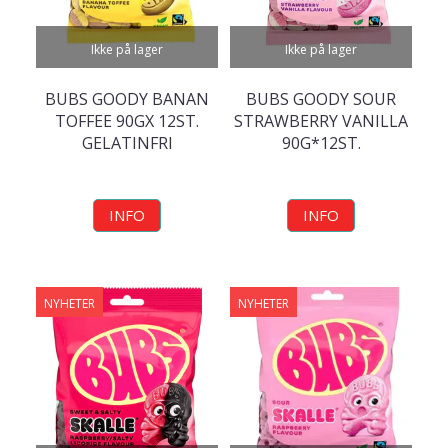
Ikke på lager
Ikke på lager
BUBS GOODY BANAN
BUBS GOODY SOUR
TOFFEE 90GX 12ST.
STRAWBERRY VANILLA
GELATINFRI
90G*12ST.
INFO
INFO
NYHETER
NYHETER