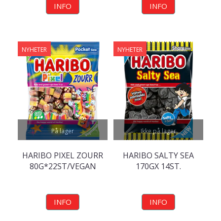
INFO
INFO
NYHETER
NYHETER
På lager
Ikke på lager
HARIBO PIXEL ZOURR
HARIBO SALTY SEA
80G*22ST/VEGAN
170GX 14ST.
INFO
INFO