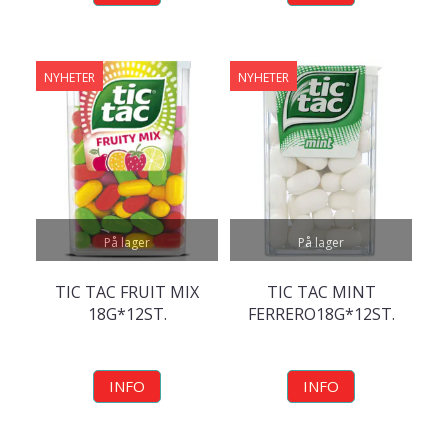
NYHETER
NYHETER
På lager
På lager
TIC TAC FRUIT MIX
TIC TAC MINT
18G*12ST.
FERRERO18G*12ST.
INFO
INFO