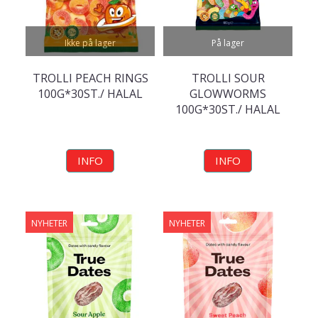
Ikke på lager
På lager
TROLLI PEACH RINGS
TROLLI SOUR
100G*30ST./ HALAL
GLOWWORMS
100G*30ST./ HALAL
INFO
INFO
NYHETER
NYHETER