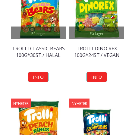
På lager
På lager
TROLLI CLASSIC BEARS
TROLLI DINO REX
100G*30ST./ HALAL
100G*24ST./ VEGAN
INFO
INFO
NYHETER
NYHETER