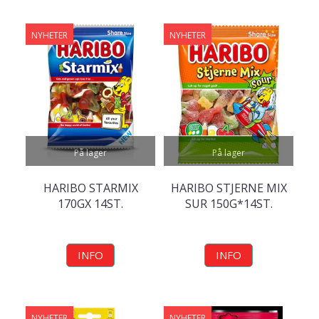
NYHETER
NYHETER
På lager
På lager
HARIBO STARMIX
HARIBO STJERNE MIX
170GX 14ST.
SUR 150G*14ST.
INFO
INFO
NYHETER
NYHETER