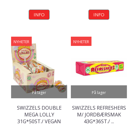
INFO
INFO
NYHETER
NYHETER
På lager
På lager
SWIZZELS DOUBLE
SWIZZELS REFRESHERS
MEGA LOLLY
M/ JORDBÆRSMAK
31G*50ST./ VEGAN
43G*36ST./ ...