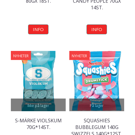
80GX 18ST.
CANDY PEOPLE 70GX
14ST.
INFO
INFO
NYHETER
NYHETER
Ikke på lager
På lager
S-MÄRKE VIOLSKUM
SQUASHIES
70G*14ST.
BUBBLEGUM 140G
SWIZZELS 140G*12ST.