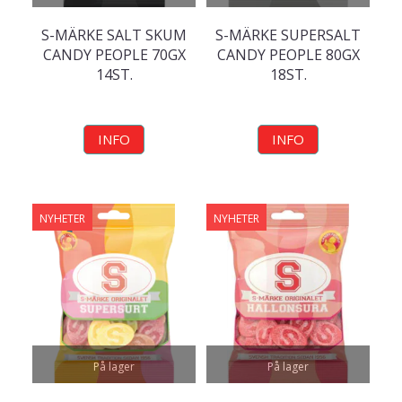
S-MÄRKE SALT SKUM
S-MÄRKE SUPERSALT
CANDY PEOPLE 70GX
CANDY PEOPLE 80GX
14ST.
18ST.
INFO
INFO
NYHETER
NYHETER
På lager
På lager