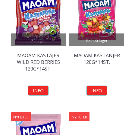
På lager
Ikke på lager
MAOAM KASTAJER
MAOAM KASTANJER
WILD RED BERRIES
120G*14ST.
120G*14ST.
INFO
INFO
NYHETER
NYHETER