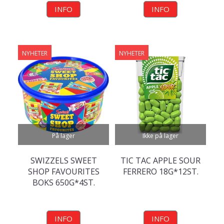
INFO
INFO
NYHETER
NYHETER
På lager
Ikke på lager
SWIZZELS SWEET
TIC TAC APPLE SOUR
SHOP FAVOURITES
FERRERO 18G*12ST.
BOKS 650G*4ST.
INFO
INFO