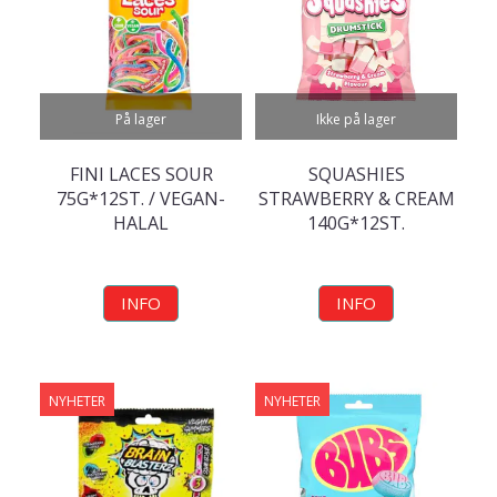
På lager
Ikke på lager
FINI LACES SOUR
SQUASHIES
75G*12ST. / VEGAN-
STRAWBERRY & CREAM
HALAL
140G*12ST.
INFO
INFO
NYHETER
NYHETER