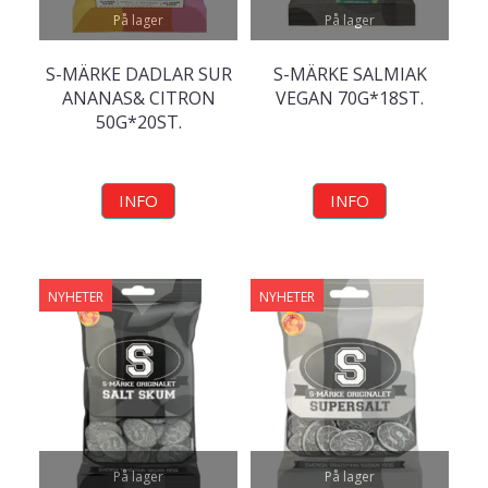
På lager
På lager
S-MÄRKE DADLAR SUR
S-MÄRKE SALMIAK
ANANAS& CITRON
VEGAN 70G*18ST.
50G*20ST.
INFO
INFO
NYHETER
NYHETER
På lager
På lager