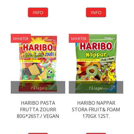
INFO
INFO
NYHETER
NYHETER
På lager
På lager
HARIBO PASTA
HARIBO NAPPAR
FRUTTA ZOURR
STORA FRUIT& FOAM
80G*26ST./ VEGAN
170GX 12ST.