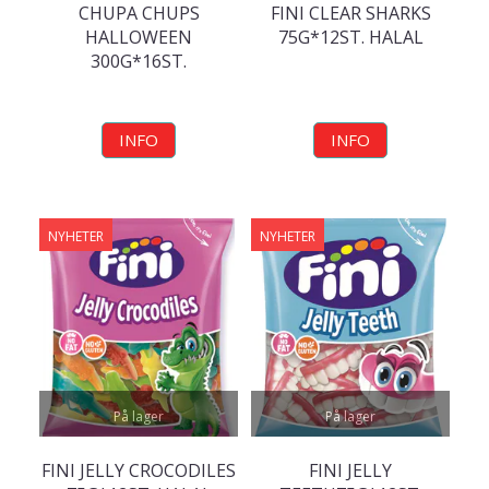
CHUPA CHUPS
FINI CLEAR SHARKS
HALLOWEEN
75G*12ST. HALAL
300G*16ST.
INFO
INFO
NYHETER
NYHETER
På lager
På lager
FINI JELLY CROCODILES
FINI JELLY