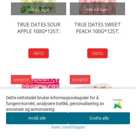
Ikke på lager
Ikke på lager
TRUE DATES SOUR
TRUE DATES SWEET
APPLE 100G*12ST.
PEACH 100G*12ST.
INFO
INFO
NYHETER
NYHETER
Dette nettstedet bruker informasjonskapsler for å
Powered by
fungere korrekt, analysere trafikk, personalisering av
annonser og annonsering.
Avslå alle
Godta alle
Juster innstillingene
På lager
På lager