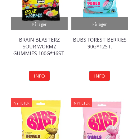
På lager
På lager
BRAIN BLASTERZ
BUBS FOREST BERRIES
SOUR WORMZ
90G*12ST.
GUMMIES 100G*16ST.
INFO
INFO
NYHETER
NYHETER