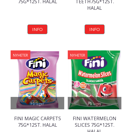
75G*12ST. HALAL
TEETH75G*12ST.
HALAL
INFO
INFO
NYHETER
NYHETER
På lager
På lager
FINI MAGIC CARPETS
FINI WATERMELON
75G*12ST. HALAL
SLICES 75G*12ST.
HALAL