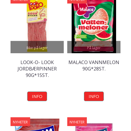
Ikke på lager
På lager
LOOK-O- LOOK
MALACO VANNMELON
JORDBÆRPINNER
90G*28ST.
90G*15ST.
INFO
INFO
NYHETER
NYHETER