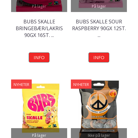
På lager
På lager
BUBS SKALLE
BUBS SKALLE SOUR
BRINGEBÆR/LAKRIS
RASPBERRY 90GX 12ST.
90GX 16ST. ...
...
INFO
INFO
NYHETER
NYHETER
På lager
Ikke på lager