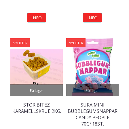
INFO
INFO
NYHETER
NYHETER
På lager
På lager
STOR BITEZ
SURA MINI
KARAMELLSKRUE 2KG.
BUBBLEGUMSNAPPAR
CANDY PEOPLE
70G*18ST.