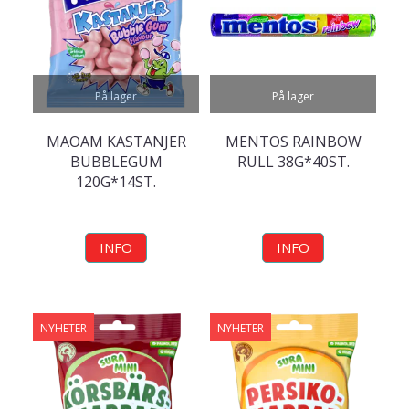
På lager
På lager
MAOAM KASTANJER
MENTOS RAINBOW
BUBBLEGUM
RULL 38G*40ST.
120G*14ST.
INFO
INFO
NYHETER
NYHETER