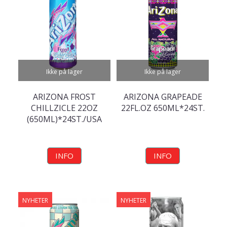
Ikke på lager
Ikke på lager
ARIZONA FROST
ARIZONA GRAPEADE
CHILLZICLE 22OZ
22FL.OZ 650ML*24ST.
(650ML)*24ST./USA
INFO
INFO
NYHETER
NYHETER