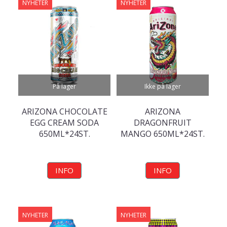
NYHETER
NYHETER
På lager
Ikke på lager
ARIZONA CHOCOLATE
ARIZONA
EGG CREAM SODA
DRAGONFRUIT
650ML*24ST.
MANGO 650ML*24ST.
INFO
INFO
NYHETER
NYHETER