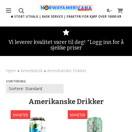
0,-
STORT UTVALG | RASK SERVICE | FRAKTFRI FOR KJØP OVER 10000 KR
Vi leverer kvalitet varer til deg! *Logg inn for å
sjekke priser
Nullstill
Trykk ENTER for å søke
Hjem
»
Amerikansk
»
Amerikanske Drikker
SORTERING
Amerikanske Drikker
NYHETER
NYHETER