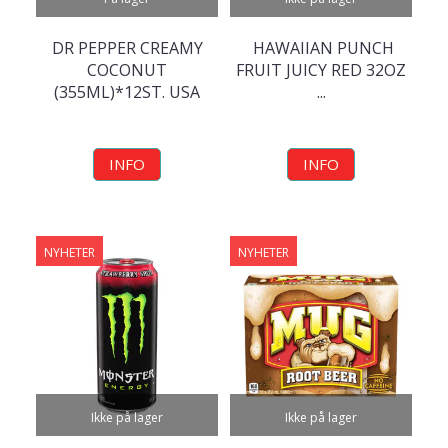
DR PEPPER CREAMY
HAWAIIAN PUNCH
COCONUT
FRUIT JUICY RED 32OZ
(355ML)*12ST. USA
...
INFO
INFO
NYHETER
NYHETER
Ikke på lager
Ikke på lager