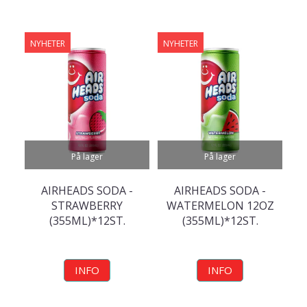
NYHETER
NYHETER
På lager
På lager
AIRHEADS SODA -
AIRHEADS SODA -
STRAWBERRY
WATERMELON 12OZ
(355ML)*12ST.
(355ML)*12ST.
INFO
INFO