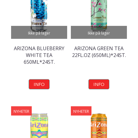
Ikke på lager
Ikke på lager
ARIZONA BLUEBERRY
ARIZONA GREEN TEA
WHITE TEA
22FL.OZ (650ML)*24ST.
650ML*24ST.
INFO
INFO
NYHETER
NYHETER