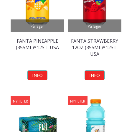
På lager
På lager
FANTA PINEAPPLE
FANTA STRAWBERRY
(355ML)*12ST. USA
12OZ (355ML)*12ST.
USA
INFO
INFO
NYHETER
NYHETER