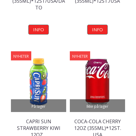
(355ML)*12ST/USA/DA
(355ML)*12ST./USA
TO
INFO
INFO
NYHETER
NYHETER
På lager
Ikke på lager
CAPRI SUN
COCA-COLA CHERRY
STRAWBERRY KIWI
12OZ (355ML)*12ST.
12OZ ...
USA