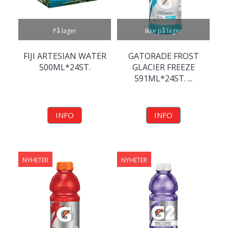
På lager
Ikke på lager
FIJI ARTESIAN WATER
GATORADE FROST
500ML*24ST.
GLACIER FREEZE
591ML*24ST. ...
INFO
INFO
NYHETER
NYHETER