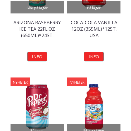
Ikke på lager
På lager
ARIZONA RASPBERRY
COCA-COLA VANILLA
ICE TEA 22FL.OZ
12OZ (355ML)*12ST.
(650ML)*24ST.
USA
INFO
INFO
NYHETER
NYHETER
På lager
Ikke på lager