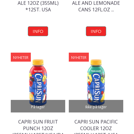
ALE 12OZ (355ML)
ALE AND LEMONADE
*12ST. USA
CANS 12FL.OZ ...
INFO
INFO
NYHETER
NYHETER
På lager
Ikke på lager
CAPRI SUN FRUIT
CAPRI SUN PACIFIC
PUNCH 12OZ
COOLER 12OZ