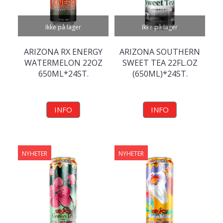
Ikke på lager
Ikke på lager
ARIZONA RX ENERGY
ARIZONA SOUTHERN
WATERMELON 22OZ
SWEET TEA 22FL.OZ
650ML*24ST.
(650ML)*24ST.
INFO
INFO
NYHETER
NYHETER