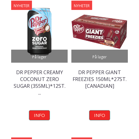
NYHETER
NYHETER
På lager
På lager
DR PEPPER CREAMY
DR PEPPER GIANT
COCONUT ZERO
FREEZIES 150ML*27ST.
SUGAR (355ML)*12ST.
[CANADIAN]
...
INFO
INFO