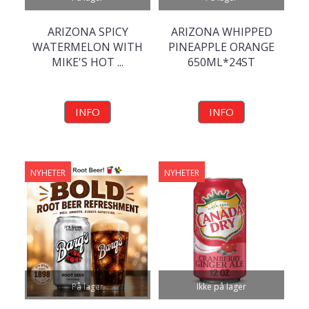
ARIZONA SPICY
ARIZONA WHIPPED
WATERMELON WITH
PINEAPPLE ORANGE
MIKE'S HOT ...
650ML*24ST
INFO
INFO
NYHETER
NYHETER
På lager
Ikke på lager