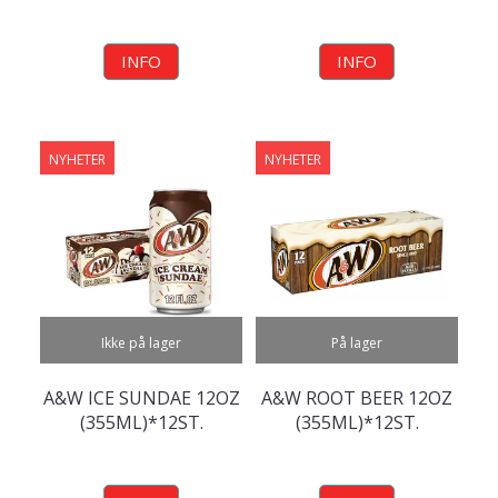
INFO
INFO
NYHETER
NYHETER
Ikke på lager
På lager
A&W ICE SUNDAE 12OZ
A&W ROOT BEER 12OZ
(355ML)*12ST.
(355ML)*12ST.