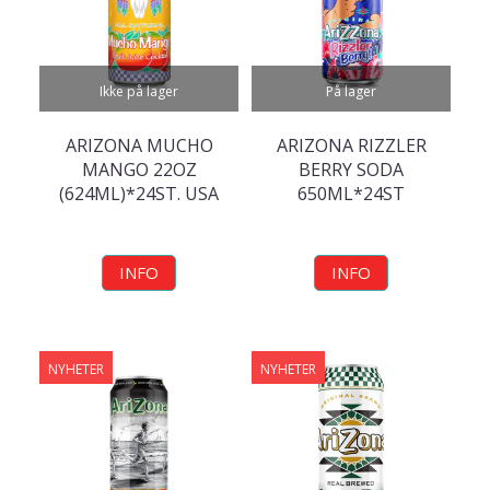
Ikke på lager
På lager
ARIZONA MUCHO
ARIZONA RIZZLER
MANGO 22OZ
BERRY SODA
(624ML)*24ST. USA
650ML*24ST
INFO
INFO
NYHETER
NYHETER