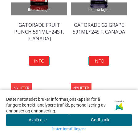
Ikke på lager
Ikke på lager
GATORADE FRUIT
GATORADE G2 GRAPE
PUNCH 591ML*24ST.
591ML*24ST. CANADA
[CANADA]
INFO
INFO
NYHETER
NYHETER
Dette nettstedet bruker informasjonskapsler for å
Powered by
fungere korrekt, analysere trafikk, personalisering av
annonser og annonsering.
Avslå alle
Godta alle
Juster innstillingene