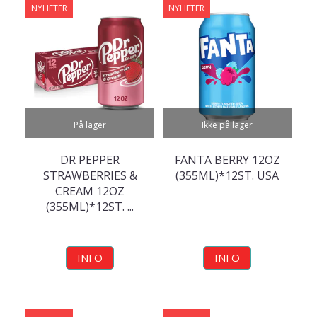
NYHETER
NYHETER
På lager
Ikke på lager
DR PEPPER
FANTA BERRY 12OZ
STRAWBERRIES &
(355ML)*12ST. USA
CREAM 12OZ
(355ML)*12ST. ...
INFO
INFO