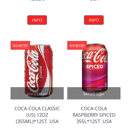
INFO
INFO
NYHETER
NYHETER
Ikke på lager
Ikke på lager
COCA-COLA CLASSIC
COCA-COLA
(US) 12OZ
RASPBERRY SPICED
(355ML)*12ST. USA
355L*12ST. USA