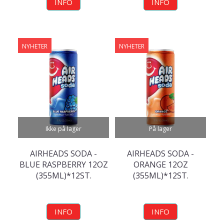
INFO
INFO
NYHETER
NYHETER
Ikke på lager
På lager
AIRHEADS SODA -
AIRHEADS SODA -
BLUE RASPBERRY 12OZ
ORANGE 12OZ
(355ML)*12ST.
(355ML)*12ST.
INFO
INFO