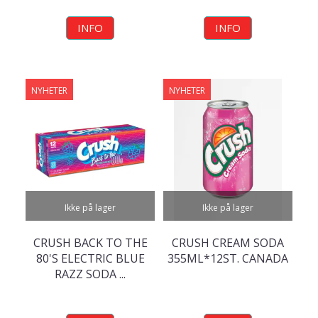
INFO
INFO
NYHETER
NYHETER
Ikke på lager
Ikke på lager
CRUSH BACK TO THE
CRUSH CREAM SODA
80'S ELECTRIC BLUE
355ML*12ST. CANADA
RAZZ SODA ...