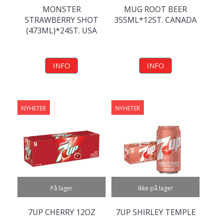
MONSTER
MUG ROOT BEER
STRAWBERRY SHOT
355ML*12ST. CANADA
(473ML)*24ST. USA
INFO
INFO
NYHETER
NYHETER
På lager
Ikke på lager
7UP CHERRY 12OZ
7UP SHIRLEY TEMPLE