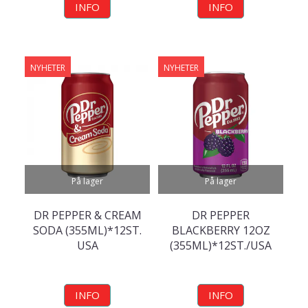
INFO
INFO
NYHETER
NYHETER
På lager
På lager
DR PEPPER & CREAM
DR PEPPER
SODA (355ML)*12ST.
BLACKBERRY 12OZ
USA
(355ML)*12ST./USA
INFO
INFO