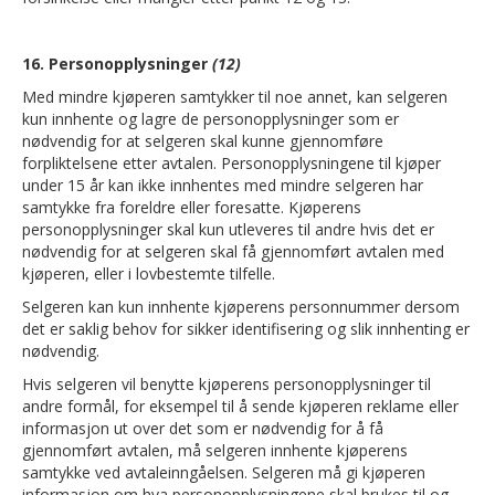
16. Personopplysninger
(
12)
Med mindre kjøperen samtykker til noe annet, kan selgeren
kun innhente og lagre de personopplysninger som er
nødvendig for at selgeren skal kunne gjennomføre
forpliktelsene etter avtalen. Personopplysningene til kjøper
under 15 år kan ikke innhentes med mindre selgeren har
samtykke fra foreldre eller foresatte. Kjøperens
personopplysninger skal kun utleveres til andre hvis det er
nødvendig for at selgeren skal få gjennomført avtalen med
kjøperen, eller i lovbestemte tilfelle.
Selgeren kan kun innhente kjøperens personnummer dersom
det er saklig behov for sikker identifisering og slik innhenting er
nødvendig.
Hvis selgeren vil benytte kjøperens personopplysninger til
andre formål, for eksempel til å sende kjøperen reklame eller
informasjon ut over det som er nødvendig for å få
gjennomført avtalen, må selgeren innhente kjøperens
samtykke ved avtaleinngåelsen. Selgeren må gi kjøperen
informasjon om hva personopplysningene skal brukes til og