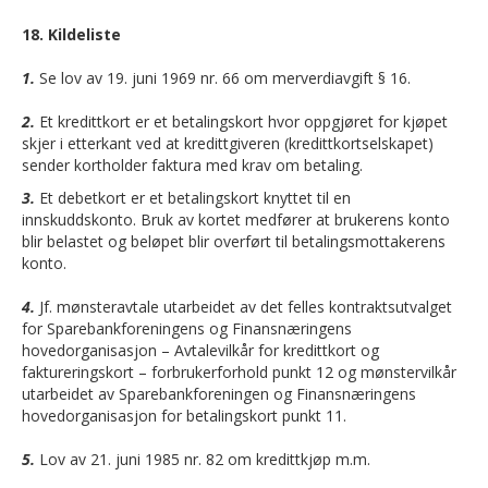
18. Kildeliste
1.
Se lov av 19. juni 1969 nr. 66 om merverdiavgift § 16.
2.
Et kredittkort er et betalingskort hvor oppgjøret for kjøpet
skjer i etterkant ved at kredittgiveren (kredittkortselskapet)
sender kortholder faktura med krav om betaling.
3.
Et debetkort er et betalingskort knyttet til en
innskuddskonto. Bruk av kortet medfører at brukerens konto
blir belastet og beløpet blir overført til betalingsmottakerens
konto.
4.
Jf. mønsteravtale utarbeidet av det felles kontraktsutvalget
for Sparebankforeningens og Finansnæringens
hovedorganisasjon – Avtalevilkår for kredittkort og
faktureringskort – forbrukerforhold punkt 12 og mønstervilkår
utarbeidet av Sparebankforeningen og Finansnæringens
hovedorganisasjon for betalingskort punkt 11.
5.
Lov av 21. juni 1985 nr. 82 om kredittkjøp m.m.