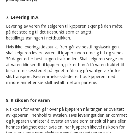
7. Levering m.v.
Levering av varen fra selgeren til kjøperen skjer på den måte,
på det sted og til det tidspunkt som er angitt i
bestillingsløsningen i nettbutikken.
Hvis ikke leveringstidspunkt fremgår av bestillingsløsningen,
skal selgeren levere varen til kjøper innen rimelig tid og senest
30 dager etter bestillingen fra kunden. Skal selgeren sørge for
at varen blir sendt til kjøperen, plikter han å få varen fraktet til
bestemmelsesstedet på egnet måte og på vanlige vilkår for
slik transport. Bestemmelsesstedet er hos kjøperen med
mindre annet er særskilt avtalt mellom partene.
8. Risikoen for varen
Risikoen for varen går over på kjøperen når tingen er overtatt
av kjøperen i henhold til avtalen. Hvis leveringstiden er kommet
og kjøperen unnlater å overta en vare som er stilt til hans eller
hennes rådighet etter avtalen, har kjøperen likevel risikoen for
tap eller skade som skyldes egenskaper ved varen selv.