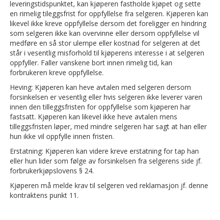
leveringstidspunktet, kan kjøperen fastholde kjøpet og sette
en rimelig tileggsfrist for oppfyllelse fra selgeren. Kjøperen kan
likevel ikke kreve oppfyllelse dersom det foreligger en hindring
som selgeren ikke kan overvinne eller dersom oppfyllelse vil
medføre en så stor ulempe eller kostnad for selgeren at det
står i vesentlig misforhold til kjøperens interesse i at selgeren
oppfyller. Faller vanskene bort innen rimelig tid, kan
forbrukeren kreve oppfyllelse.
Heving: Kjøperen kan heve avtalen med selgeren dersom
forsinkelsen er vesentlig eller hvis selgeren ikke leverer varen
innen den tilleggsfristen for oppfyllelse som kjøperen har
fastsatt. Kjøperen kan likevel ikke heve avtalen mens
tilleggsfristen løper, med mindre selgeren har sagt at han eller
hun ikke vil oppfylle innen fristen.
Erstatning: Kjøperen kan videre kreve erstatning for tap han
eller hun lider som følge av forsinkelsen fra selgerens side jf.
forbrukerkjøpslovens § 24.
Kjøperen må melde krav til selgeren ved reklamasjon jf. denne
kontraktens punkt 11.