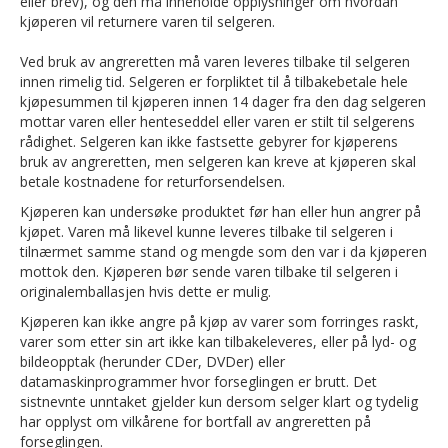
eller brev), og den må inneholde opplysninger om hvordan
kjøperen vil returnere varen til selgeren.
Ved bruk av angreretten må varen leveres tilbake til selgeren
innen rimelig tid. Selgeren er forpliktet til å tilbakebetale hele
kjøpesummen til kjøperen innen 14 dager fra den dag selgeren
mottar varen eller henteseddel eller varen er stilt til selgerens
rådighet. Selgeren kan ikke fastsette gebyrer for kjøperens
bruk av angreretten, men selgeren kan kreve at kjøperen skal
betale kostnadene for returforsendelsen.
Kjøperen kan undersøke produktet før han eller hun angrer på
kjøpet. Varen må likevel kunne leveres tilbake til selgeren i
tilnærmet samme stand og mengde som den var i da kjøperen
mottok den. Kjøperen bør sende varen tilbake til selgeren i
originalemballasjen hvis dette er mulig.
Kjøperen kan ikke angre på kjøp av varer som forringes raskt,
varer som etter sin art ikke kan tilbakeleveres, eller på lyd- og
bildeopptak (herunder CDer, DVDer) eller
datamaskinprogrammer hvor forseglingen er brutt. Det
sistnevnte unntaket gjelder kun dersom selger klart og tydelig
har opplyst om vilkårene for bortfall av angreretten på
forseglingen.