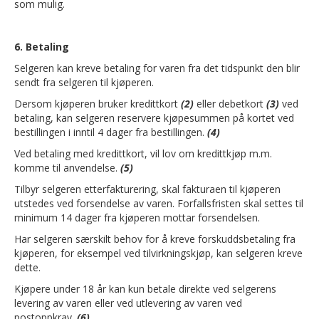
som mulig.
6. Betaling
Selgeren kan kreve betaling for varen fra det tidspunkt den blir
sendt fra selgeren til kjøperen.
Dersom kjøperen bruker kredittkort
(2)
eller debetkort
(3)
ved
betaling, kan selgeren reservere kjøpesummen på kortet ved
bestillingen i inntil 4 dager fra bestillingen.
(4)
Ved betaling med kredittkort, vil lov om kredittkjøp m.m.
komme til anvendelse.
(5)
Tilbyr selgeren etterfakturering, skal fakturaen til kjøperen
utstedes ved forsendelse av varen. Forfallsfristen skal settes til
minimum 14 dager fra kjøperen mottar forsendelsen.
Har selgeren særskilt behov for å kreve forskuddsbetaling fra
kjøperen, for eksempel ved tilvirkningskjøp, kan selgeren kreve
dette.
Kjøpere under 18 år kan kun betale direkte ved selgerens
levering av varen eller ved utlevering av varen ved
postoppkrav.
(6)