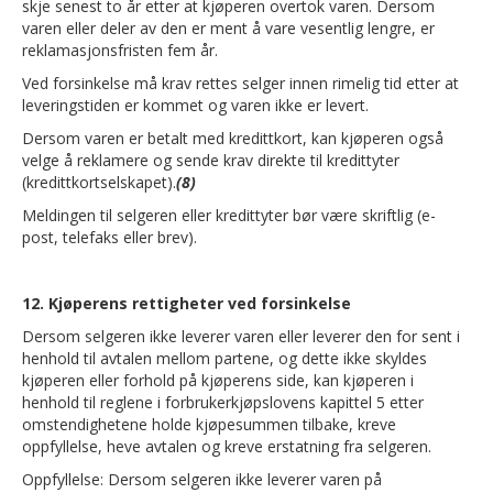
skje senest to år etter at kjøperen overtok varen. Dersom
varen eller deler av den er ment å vare vesentlig lengre, er
reklamasjonsfristen fem år.
Ved forsinkelse må krav rettes selger innen rimelig tid etter at
leveringstiden er kommet og varen ikke er levert.
Dersom varen er betalt med kredittkort, kan kjøperen også
velge å reklamere og sende krav direkte til kredittyter
(kredittkortselskapet).
(8)
Meldingen til selgeren eller kredittyter bør være skriftlig (e-
post, telefaks eller brev).
12. Kjøperens rettigheter ved forsinkelse
Dersom selgeren ikke leverer varen eller leverer den for sent i
henhold til avtalen mellom partene, og dette ikke skyldes
kjøperen eller forhold på kjøperens side, kan kjøperen i
henhold til reglene i forbrukerkjøpslovens kapittel 5 etter
omstendighetene holde kjøpesummen tilbake, kreve
oppfyllelse, heve avtalen og kreve erstatning fra selgeren.
Oppfyllelse: Dersom selgeren ikke leverer varen på