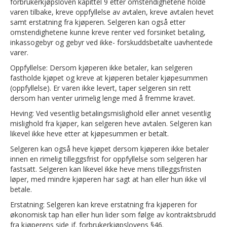
forbrukerkjøpsloven kapittel 9 etter omstendighetene holde
varen tilbake, kreve oppfyllelse av avtalen, kreve avtalen hevet
samt erstatning fra kjøperen. Selgeren kan også etter
omstendighetene kunne kreve renter ved forsinket betaling,
inkassogebyr og gebyr ved ikke- forskuddsbetalte uavhentede
varer.
Oppfyllelse: Dersom kjøperen ikke betaler, kan selgeren
fastholde kjøpet og kreve at kjøperen betaler kjøpesummen
(oppfyllelse). Er varen ikke levert, taper selgeren sin rett
dersom han venter urimelig lenge med å fremme kravet.
Heving: Ved vesentlig betalingsmislighold eller annet vesentlig
mislighold fra kjøper, kan selgeren heve avtalen. Selgeren kan
likevel ikke heve etter at kjøpesummen er betalt.
Selgeren kan også heve kjøpet dersom kjøperen ikke betaler
innen en rimelig tilleggsfrist for oppfyllelse som selgeren har
fastsatt. Selgeren kan likevel ikke heve mens tilleggsfristen
løper, med mindre kjøperen har sagt at han eller hun ikke vil
betale.
Erstatning: Selgeren kan kreve erstatning fra kjøperen for
økonomisk tap han eller hun lider som følge av kontraktsbrudd
fra kjøperens side jf. forbrukerkjøpslovens §46.