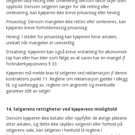
selgeren tilby retting eller omlevering dersom dette skjer uten
opphold. Dersom selgeren sørger for slik retting eller
omlevering, kan kjøperen ikke kreve prisavslag eller heving.
Prisavslag: Dersom mangelen ikke rettes eller omleveres, kan
kjøperen kreve forholdsmessig prisavslag.
Heving: I stedet for prisavslag kan kjøperen heve avtalen,
unntatt når mangelen er uvesentlig.
Erstatning: Kjøperen kan også kreve erstatning for økonomisk
tap han eller hun lider som følge av at varen har en mangel jf.
forbrukerkjøpslovens § 33.
Kjøperen må melde krav til selgeren ved reklamasjon jf denne
kontraktens punkt 11. Reglene om reklamasjon gjelder i tillegg
til, og uavhengig av, reglene om angrerett og eventuelle
garantier stilt av selger.
14. Selgerens rettigheter ved kjøperens mislighold
Dersom kjøperen ikke betaler eller oppfyller de øvrige pliktene
etter avtalen, og dette ikke skyldes selgeren eller forhold på
selgerens side, kan selgeren i henhold til reglene i