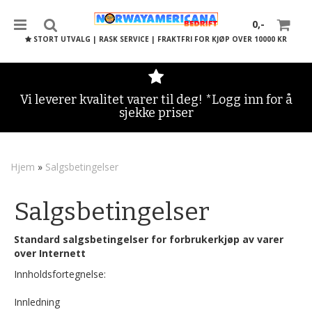
0,-
STORT UTVALG | RASK SERVICE | FRAKTFRI FOR KJØP OVER 10000 KR
Vi leverer kvalitet varer til deg! *Logg inn for å
sjekke priser
Nullstill
Trykk ENTER for å søke
Hjem
»
Salgsbetingelser
Salgsbetingelser
Standard salgsbetingelser for forbrukerkjøp av varer
over
Internett
Innholdsfortegnelse:
Innledning