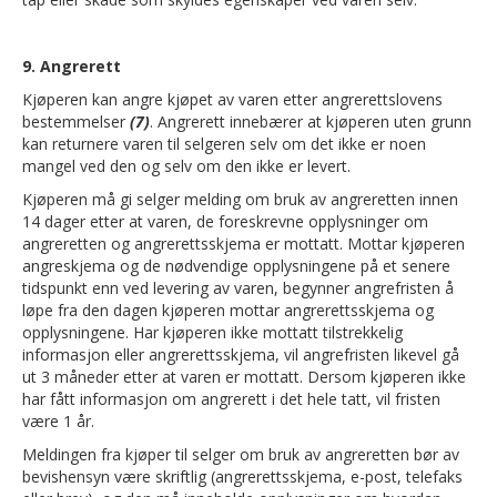
9
. Angrerett
Kjøperen kan angre kjøpet av varen etter angrerettslovens
bestemmelser
(7)
. Angrerett innebærer at kjøperen uten grunn
kan returnere varen til selgeren selv om det ikke er noen
mangel ved den og selv om den ikke er levert.
Kjøperen må gi selger melding om bruk av angreretten innen
14 dager etter at varen, de foreskrevne opplysninger om
angreretten og angrerettsskjema er mottatt. Mottar kjøperen
angreskjema og de nødvendige opplysningene på et senere
tidspunkt enn ved levering av varen, begynner angrefristen å
løpe fra den dagen kjøperen mottar angrerettsskjema og
opplysningene. Har kjøperen ikke mottatt tilstrekkelig
informasjon eller angrerettsskjema, vil angrefristen likevel gå
ut 3 måneder etter at varen er mottatt. Dersom kjøperen ikke
har fått informasjon om angrerett i det hele tatt, vil fristen
være 1 år.
Meldingen fra kjøper til selger om bruk av angreretten bør av
bevishensyn være skriftlig (angrerettsskjema, e-post, telefaks