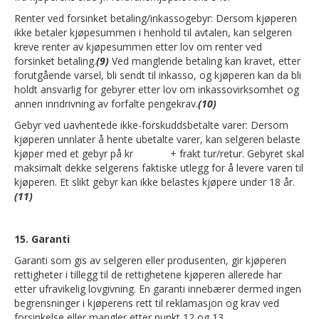
Renter ved forsinket betaling/inkassogebyr: Dersom kjøperen
ikke betaler kjøpesummen i henhold til avtalen, kan selgeren
kreve renter av kjøpesummen etter lov om renter ved
forsinket betaling.
(9)
Ved manglende betaling kan kravet, etter
forutgående varsel, bli sendt til inkasso, og kjøperen kan da bli
holdt ansvarlig for gebyrer etter lov om inkassovirksomhet og
annen inndrivning av forfalte pengekrav.
(10)
Gebyr ved uavhentede ikke-forskuddsbetalte varer: Dersom
kjøperen unnlater å hente ubetalte varer, kan selgeren belaste
kjøper med et gebyr på kr + frakt tur/retur. Gebyret skal
maksimalt dekke selgerens faktiske utlegg for å levere varen til
kjøperen. Et slikt gebyr kan ikke belastes kjøpere under 18 år.
(11)
15. Garanti
Garanti som gis av selgeren eller produsenten, gir kjøperen
rettigheter i tillegg til de rettighetene kjøperen allerede har
etter ufravikelig lovgivning. En garanti innebærer dermed ingen
begrensninger i kjøperens rett til reklamasjon og krav ved
forsinkelse eller mangler etter punkt 12 og 13.