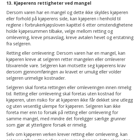
13. Kjøperens rettigheter ved mangel
Dersom varen har en mangel og dette ikke skyldes kjøperen
eller forhold på kjøperens side, kan kjøperen i henhold til
reglene i forbrukerkjøpsloven kapittel 6 etter omstendighetene
holde kjøpesummen tilbake, velge mellom retting og
omlevering, kreve prisavslag, kreve avtalen hevet og erstatning
fra selgeren.
Retting eller omlevering: Dersom varen har en mangel, kan
kjøperen kreve at selgeren retter mangelen eller omleverer
tilsvarende vare. Selgeren kan motsette seg kjøperens krav
dersom gjennomføringen av kravet er umulig eller volder
selgeren urimelige kostnader.
Selgeren skal foreta rettingen eller omleveringen innen rimelig
tid. Retting eller omlevering skal foretas uten kostnad for
kjøperen, uten risiko for at kjøperen ikke får dekket sine utlegg
og uten vesentlig ulempe for kjøperen. Selgeren kan ikke
foreta mer enn to forsøk på retting eller omlevering for
samme mangel, med mindre det foreligger særlige grunner
som gjør at ytterligere forsøk er rimelig.
Selv om kjøperen verken krever retting eller omlevering, kan