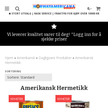
0,-
STORT UTVALG | RASK SERVICE | FRAKTFRI FOR KJØP OVER 10000 KR
Vi leverer kvalitet varer til deg! *Logg inn for å
sjekke priser
Nullstill
Trykk ENTER for å søke
Hjem
»
Amerikansk
»
Dagligvare Produkter
»
Amerikansk
Hermetikk
SORTERING
Amerikansk Hermetikk
NYHETER
NYHETER