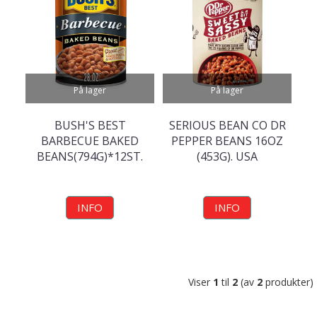
På lager
På lager
BUSH'S BEST
SERIOUS BEAN CO DR
BARBECUE BAKED
PEPPER BEANS 16OZ
BEANS(794G)*12ST.
(453G). USA
INFO
INFO
Viser
1
til
2
(av
2
produkter)