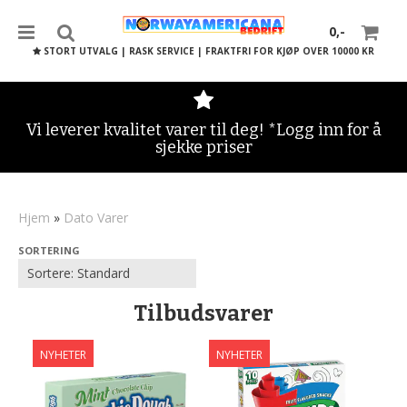
0,-
STORT UTVALG | RASK SERVICE | FRAKTFRI FOR KJØP OVER 10000 KR
Vi leverer kvalitet varer til deg! *Logg inn for å
sjekke priser
Nullstill
Trykk ENTER for å søke
Hjem
»
Dato Varer
SORTERING
Tilbudsvarer
NYHETER
NYHETER