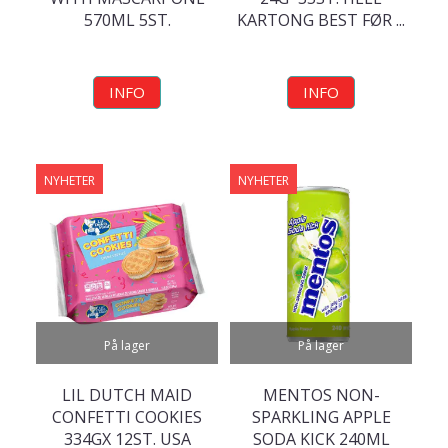
570ML 5ST.
KARTONG BEST FØR ...
INFO
INFO
NYHETER
NYHETER
På lager
På lager
LIL DUTCH MAID
MENTOS NON-
CONFETTI COOKIES
SPARKLING APPLE
334GX 12ST. USA
SODA KICK 240ML