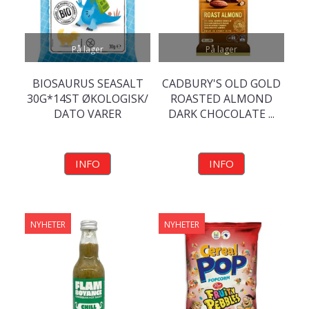
På lager
På lager
BIOSAURUS SEASALT
CADBURY'S OLD GOLD
30G*14ST ØKOLOGISK/
ROASTED ALMOND
DATO VARER
DARK CHOCOLATE ...
INFO
INFO
NYHETER
NYHETER