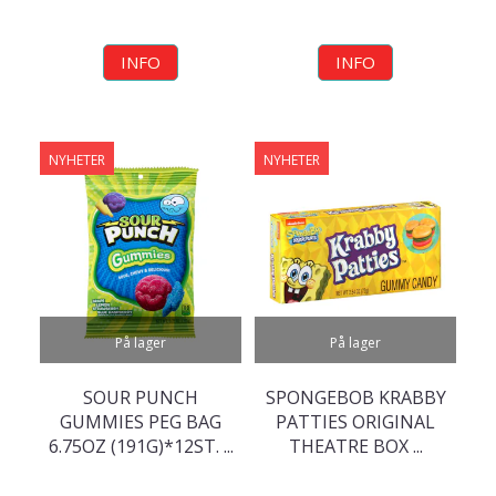
INFO
INFO
NYHETER
NYHETER
På lager
På lager
SOUR PUNCH
SPONGEBOB KRABBY
GUMMIES PEG BAG
PATTIES ORIGINAL
6.75OZ (191G)*12ST. ...
THEATRE BOX ...