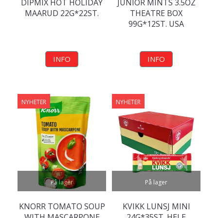
DIPMIX HOT HOLIDAY
JUNIOR MINTS 3.5OZ
MAARUD 22G*22ST.
THEATRE BOX
99G*12ST. USA
INFO
INFO
NYHETER
NYHETER
På lager
På lager
KNORR TOMATO SOUP
KVIKK LUNSJ MINI
WITH MASCARPONE
24G*35ST. HELE