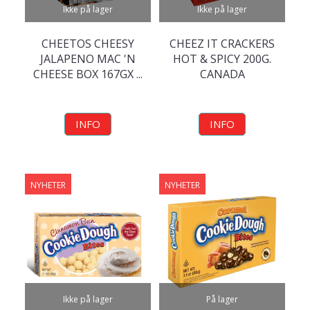
Ikke på lager
Ikke på lager
CHEETOS CHEESY
CHEEZ IT CRACKERS
JALAPENO MAC 'N
HOT & SPICY 200G.
CHEESE BOX 167GX ...
CANADA
INFO
INFO
NYHETER
NYHETER
Ikke på lager
På lager