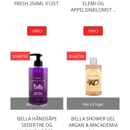
FRESH 250ML X12ST.
ELEMI OG
APPELSINBLOMST ...
INFO
INFO
NYHETER
NYHETER
Ikke på lager
Ikke på lager
BELLA HÅNDSÅPE
BELLA SHOWER GEL
SEDERTRE OG
ARGAN & MACADEMIA