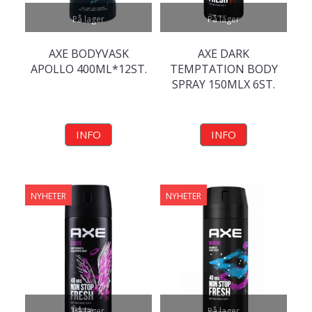
På lager
På lager
AXE BODYVASK
AXE DARK
APOLLO 400ML*12ST.
TEMPTATION BODY
SPRAY 150MLX 6ST.
INFO
INFO
NYHETER
NYHETER
På lager
På lager