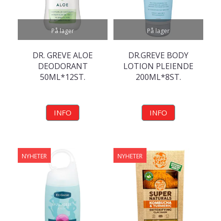
På lager
På lager
DR. GREVE ALOE
DR.GREVE BODY
DEODORANT
LOTION PLEIENDE
50ML*12ST.
200ML*8ST.
INFO
INFO
NYHETER
NYHETER