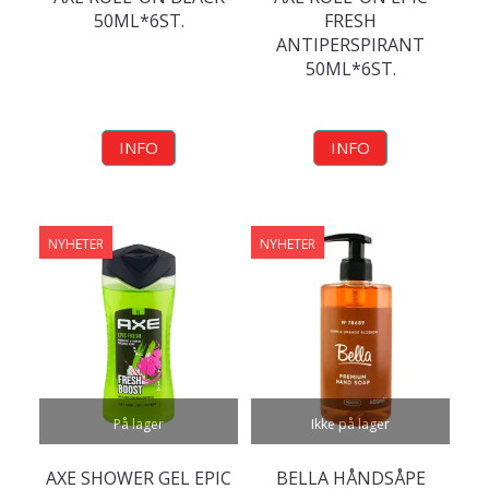
50ML*6ST.
FRESH
ANTIPERSPIRANT
50ML*6ST.
INFO
INFO
NYHETER
NYHETER
På lager
Ikke på lager
AXE SHOWER GEL EPIC
BELLA HÅNDSÅPE