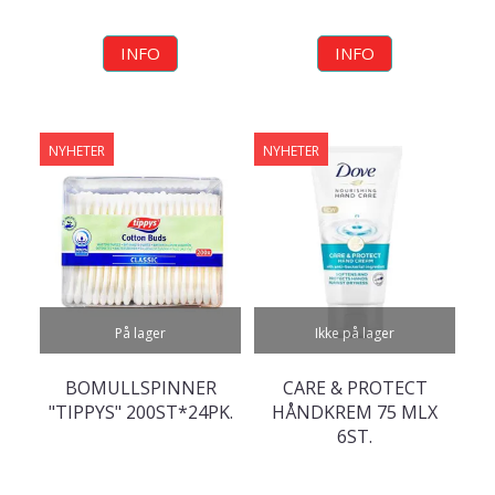
INFO
INFO
NYHETER
NYHETER
På lager
Ikke på lager
BOMULLSPINNER
CARE & PROTECT
"TIPPYS" 200ST*24PK.
HÅNDKREM 75 MLX
6ST.