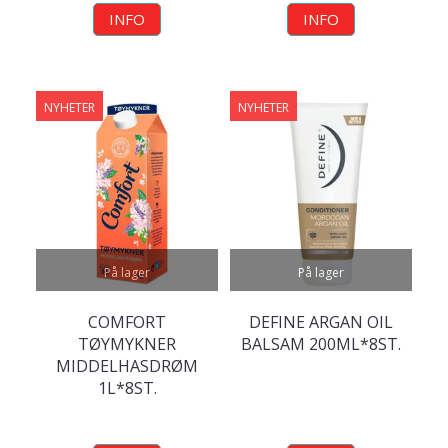
INFO
INFO
NYHETER
NYHETER
På lager
På lager
COMFORT
DEFINE ARGAN OIL
TØYMYKNER
BALSAM 200ML*8ST.
MIDDELHASDRØM
1L*8ST.