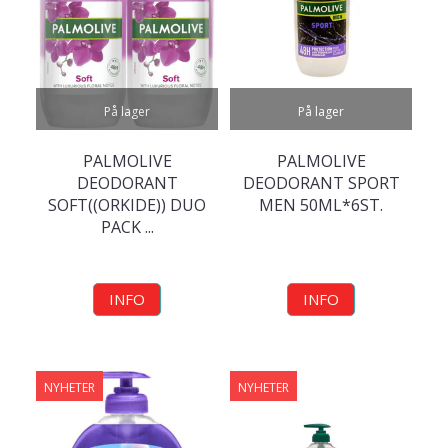
På lager
På lager
PALMOLIVE
PALMOLIVE
DEODORANT
DEODORANT SPORT
SOFT((ORKIDE)) DUO
MEN 50ML*6ST.
PACK ...
INFO
INFO
NYHETER
NYHETER