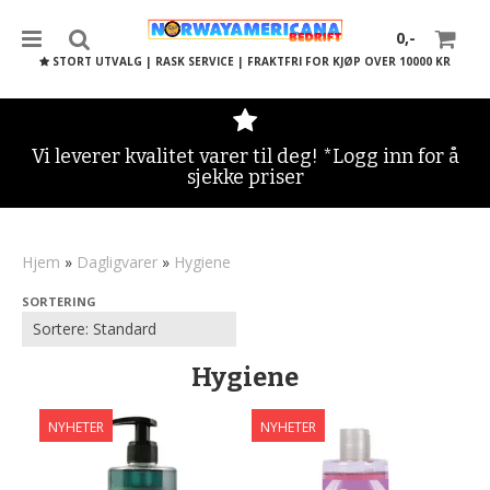
0,-
STORT UTVALG | RASK SERVICE | FRAKTFRI FOR KJØP OVER 10000 KR
Vi leverer kvalitet varer til deg! *Logg inn for å
sjekke priser
Nullstill
Trykk ENTER for å søke
Hjem
»
Dagligvarer
»
Hygiene
SORTERING
Hygiene
NYHETER
NYHETER