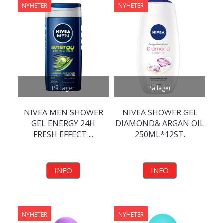
NYHETER
NYHETER
På lager
På lager
NIVEA MEN SHOWER
NIVEA SHOWER GEL
GEL ENERGY 24H
DIAMOND& ARGAN OIL
FRESH EFFECT ...
250ML*12ST.
INFO
INFO
NYHETER
NYHETER