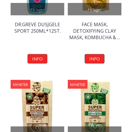
På lager
På lager
DR.GREVE DUSJGELE
FACE MASK,
SPORT 250ML*12ST.
DETOXIFYING CLAY
MASK, KOMBUCHA & ...
INFO
INFO
NYHETER
NYHETER