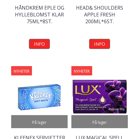
HÅNDKREM EPLE OG
HEAD& SHOULDERS
HYLLEBLOMST KLAR
APPLE FRESH
75ML*8ST.
200ML*6ST.
INFO
INFO
NYHETER
NYHETER
På lager
På lager
KLEENEX SERVIETTER
LUX MAGICAL SPELL