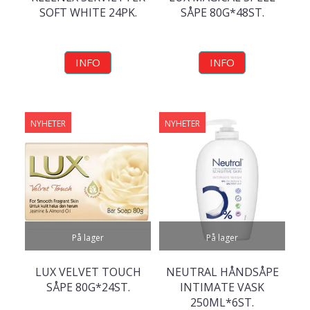
SOFT WHITE 24PK.
SÅPE 80G*48ST.
INFO
INFO
NYHETER
NYHETER
På lager
På lager
LUX VELVET TOUCH
NEUTRAL HÅNDSÅPE
SÅPE 80G*24ST.
INTIMATE VASK
250ML*6ST.