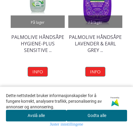
På lager
På lager
PALMOLIVE HÅNDSÅPE
PALMOLIVE HÅNDSÅPE
HYGIENE-PLUS
LAVENDER & EARL
SENSITIVE ...
GREY ...
INFO
INFO
Dette nettstedet bruker informasjonskapsler for å
NYHETER
NYHETER
Powered by
fungere korrekt, analysere trafikk, personalisering av
annonser og annonsering.
Avslå alle
Godta alle
Juster innstillingene