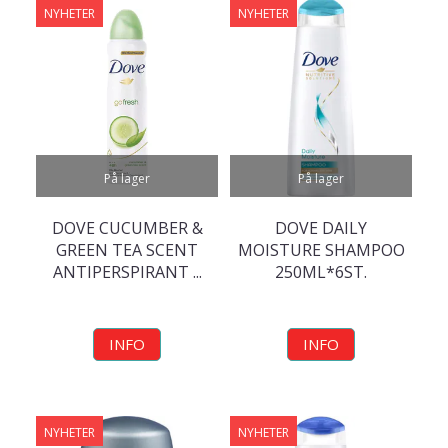
NYHETER
NYHETER
På lager
På lager
DOVE CUCUMBER &
DOVE DAILY
GREEN TEA SCENT
MOISTURE SHAMPOO
ANTIPERSPIRANT ...
250ML*6ST.
INFO
INFO
NYHETER
NYHETER