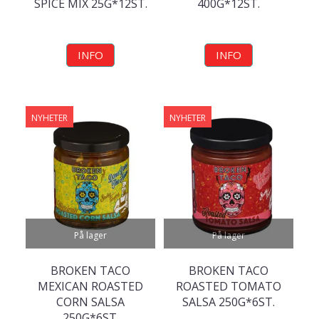
SPICE MIX 25G*12ST.
400G*12ST.
INFO
INFO
NYHETER
NYHETER
På lager
På lager
BROKEN TACO
BROKEN TACO
MEXICAN ROASTED
ROASTED TOMATO
CORN SALSA
SALSA 250G*6ST.
250G*6ST.