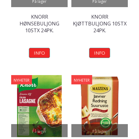
På lager
På lager
KNORR
KNORR
HØNSEBULJONG
KJØTTBULJONG 10STX
10STX 24PK.
24PK.
INFO
INFO
NYHETER
NYHETER
På lager
På lager