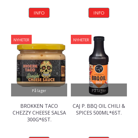
INFO
INFO
NYHETER
NYHETER
På lager
På lager
BROKKEN TACO
CAJ P. BBQ OIL CHILI &
CHEZZY CHEESE SALSA
SPICES 500ML*6ST.
300G*6ST.