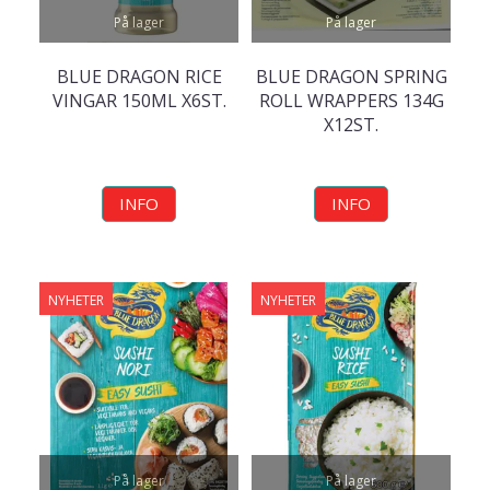
På lager
På lager
BLUE DRAGON RICE
BLUE DRAGON SPRING
VINGAR 150ML X6ST.
ROLL WRAPPERS 134G
X12ST.
INFO
INFO
NYHETER
NYHETER
På lager
På lager