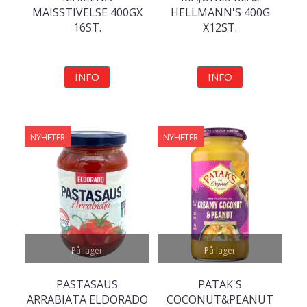
MAISSTIVELSE 400GX
HELLMANN'S 400G
16ST.
X12ST.
INFO
INFO
NYHETER
NYHETER
På lager
På lager
PASTASAUS
PATAK'S
ARRABIATA ELDORADO
COCONUT&PEANUT