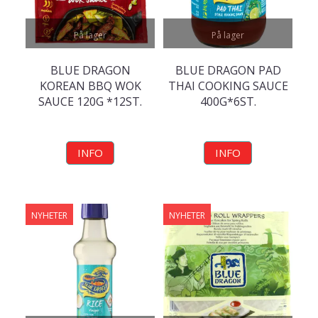
På lager
På lager
BLUE DRAGON
BLUE DRAGON PAD
KOREAN BBQ WOK
THAI COOKING SAUCE
SAUCE 120G *12ST.
400G*6ST.
INFO
INFO
NYHETER
NYHETER