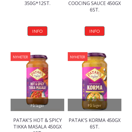
350G*12ST.
COOCING SAUCE 450GX
6ST.
INFO
INFO
NYHETER
NYHETER
På lager
På lager
PATAK'S HOT & SPICY
PATAK'S KORMA 450GX
TIKKA MASALA 450GX
6ST.