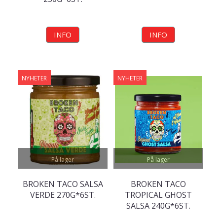
INFO
INFO
NYHETER
NYHETER
På lager
På lager
BROKEN TACO SALSA
BROKEN TACO
VERDE 270G*6ST.
TROPICAL GHOST
SALSA 240G*6ST.