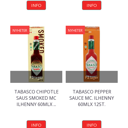
INFO
INFO
NYHETER
NYHETER
På lager
På lager
TABASCO CHIPOTLE
TABASCO PEPPER
SAUS SMOKED MC
SAUCE MC. ILHENNY
ILHENNY 60MLX ...
60MLX 12ST.
INFO
INFO