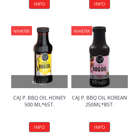
INFO
INFO
NYHETER
NYHETER
På lager
På lager
CAJ P. BBQ OIL HONEY
CAJ P. BBQ OIL KOREAN
500 ML*6ST.
250ML*8ST.
INFO
INFO