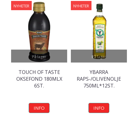
NYHETER
NYHETER
På lager
På lager
TOUCH OF TASTE
YBARRA
OKSEFOND 180MLX
RAPS-/OLIVENOLJE
6ST.
750ML*12ST.
INFO
INFO