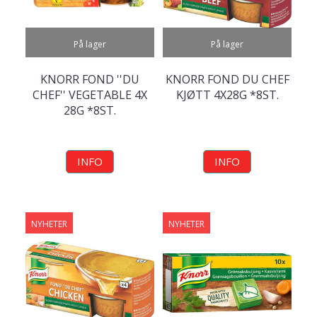
På lager
På lager
KNORR FOND ''DU
KNORR FOND DU CHEF
CHEF'' VEGETABLE 4X
KJØTT 4X28G *8ST.
28G *8ST.
INFO
INFO
NYHETER
NYHETER