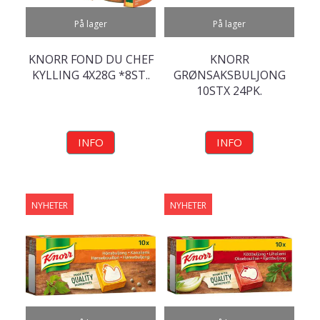
På lager
På lager
KNORR FOND DU CHEF
KNORR
KYLLING 4X28G *8ST..
GRØNSAKSBULJONG
10STX 24PK.
INFO
INFO
NYHETER
NYHETER