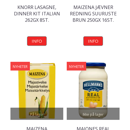
KNORR LASAGNE,
MAIZENA JÆVNER
DINNER KIT ITALIAN
REDNING SUURUSTE
262GX 8ST.
BRUN 250GX 16ST.
INFO
INFO
NYHETER
NYHETER
På lager
Ikke på lager
MAIZENA
MAJONES REAL