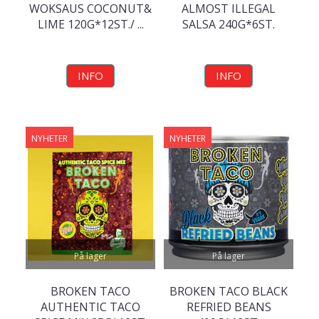
WOKSAUS COCONUT&
ALMOST ILLEGAL
LIME 120G*12ST./ ...
SALSA 240G*6ST.
INFO
INFO
NYHETER
NYHETER
På lager
På lager
BROKEN TACO
BROKEN TACO BLACK
AUTHENTIC TACO
REFRIED BEANS