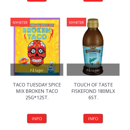
NYHETER
NYHETER
På lager
På lager
TACO TUESDAY SPICE
TOUCH OF TASTE
MIX BROKEN TACO
FISKEFOND 180MLX
25G*12ST.
6ST.
INFO
INFO