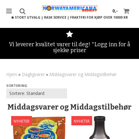
0,-
STORT UTVALG | RASK SERVICE | FRAKTFRI FOR KJØP OVER 10000 KR
Vi leverer kvalitet varer til deg! *Logg inn for å
sjekke priser
Nullstill
Trykk ENTER for å søke
Hjem
»
Dagligvarer
»
Middagsvarer og Middagstilbehør
SORTERING
Middagsvarer og Middagstilbehør
NYHETER
NYHETER