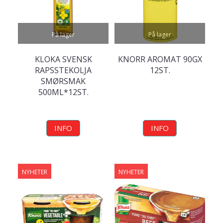
På lager
På lager
KLOKA SVENSK
KNORR AROMAT 90GX
RAPSSTEKOLJA
12ST.
SMØRSMAK
500ML*12ST.
INFO
INFO
NYHETER
NYHETER