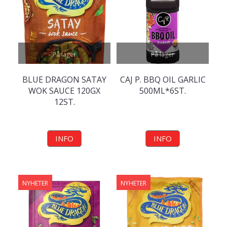
På lager
På lager
BLUE DRAGON SATAY
CAJ P. BBQ OIL GARLIC
WOK SAUCE 120GX
500ML*6ST.
12ST.
INFO
INFO
NYHETER
NYHETER