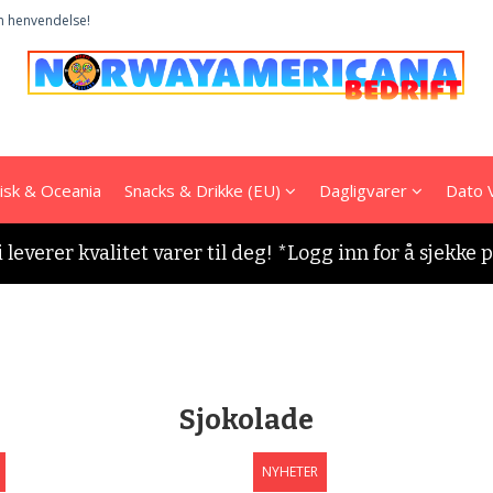
n henvendelse!
tisk & Oceania
Snacks & Drikke (EU)
Dagligvarer
Dato 
i leverer kvalitet varer til deg! *Logg inn for å sjekke 
Sjokolade
NYHETER