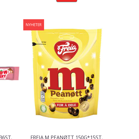
NYHETER
36ST.
FREIA M PEANØTT 150G*15ST.