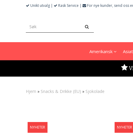
Unikt utvalg |
Rask Service |
For nye kunder, send oss e
Amerikansk
Asia
V
Hjem
»
Snacks & Drikke (EU)
»
Sjokolade
NYHETER
NYHETER