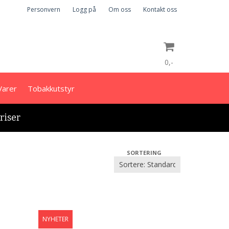
Personvern
Logg på
Om oss
Kontakt oss
0,-
Varer
Tobakkutstyr
Nullstill
priser
Trykk ENTER for å søke
SORTERING
NYHETER