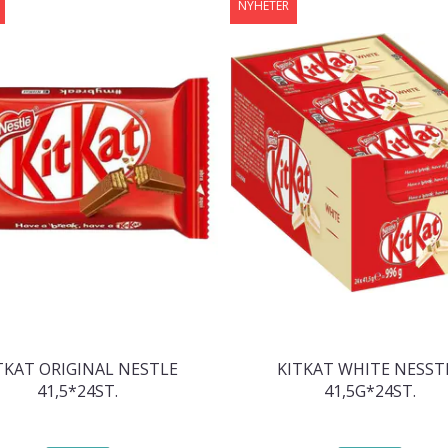
NYHETER
TKAT ORIGINAL NESTLE
KITKAT WHITE NESST
41,5*24ST.
41,5G*24ST.