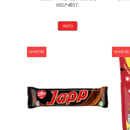
60G*48ST.
INFO
NYHETER
NYHETER