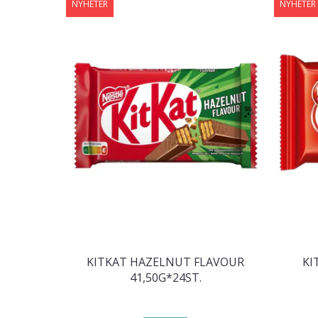
NYHETER
NYHETER
KITKAT HAZELNUT FLAVOUR
KI
41,50G*24ST.