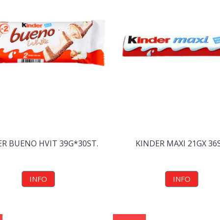
ER BUENO HVIT 39G*30ST.
KINDER MAXI 21GX 36S
INFO
INFO