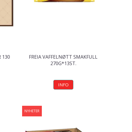
 130
FREIA VAFFELNØTT SMAKFULL
270G*13ST.
INFO
NYHETER