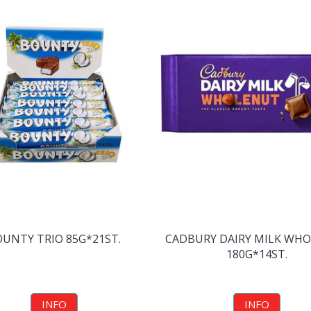
UNTY TRIO 85G*21ST.
CADBURY DAIRY MILK WH
180G*14ST.
INFO
INFO