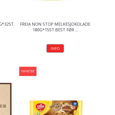
G*32ST.
FREIA NON STOP MELKESJOKOLADE
180G*15ST.BEST FØR ...
INFO
NYHETER