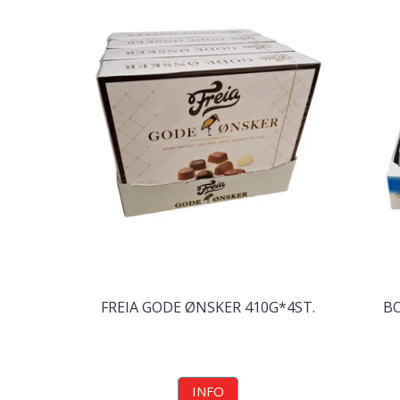
FREIA GODE ØNSKER 410G*4ST.
BO
INFO