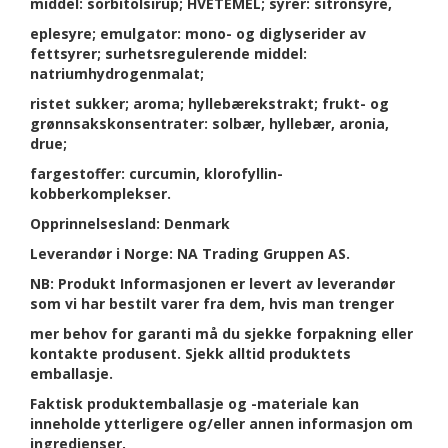
middel: sorbitolsirup; HVETEMEL; syrer: sitronsyre,
eplesyre; emulgator: mono- og diglyserider av
fettsyrer; surhetsregulerende middel:
natriumhydrogenmalat;
ristet sukker; aroma; hyllebærekstrakt; frukt- og
grønnsakskonsentrater: solbær, hyllebær, aronia,
drue;
fargestoffer: curcumin, klorofyllin-
kobberkomplekser.
Opprinnelsesland: Denmark
Leverandør i Norge: NA Trading Gruppen AS.
NB: Produkt Informasjonen er levert av leverandør
som vi har bestilt varer fra dem, hvis man trenger
mer behov for garanti må du sjekke forpakning eller
kontakte produsent. Sjekk alltid produktets
emballasje.
Faktisk produktemballasje og -materiale kan
inneholde ytterligere og/eller annen informasjon om
ingredienser,