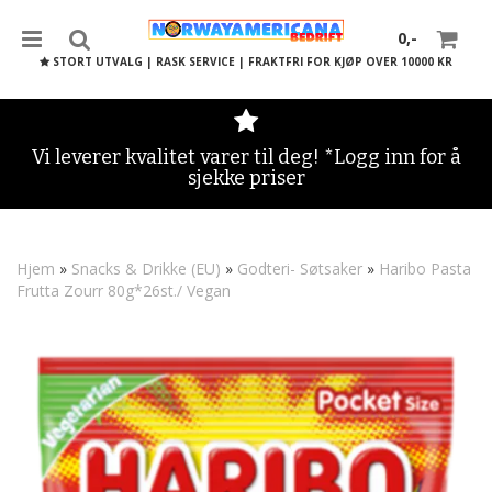
0,-
STORT UTVALG | RASK SERVICE | FRAKTFRI FOR KJØP OVER 10000 KR
Vi leverer kvalitet varer til deg! *Logg inn for å
sjekke priser
Nullstill
Trykk ENTER for å søke
Hjem
»
Snacks & Drikke (EU)
»
Godteri- Søtsaker
»
Haribo Pasta
Frutta Zourr 80g*26st./ Vegan