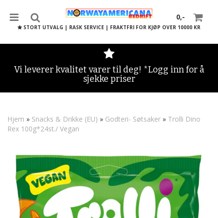
0,-
STORT UTVALG | RASK SERVICE | FRAKTFRI FOR KJØP OVER 10000 KR
Vi leverer kvalitet varer til deg! *Logg inn for å
sjekke priser
Nullstill
Trykk ENTER for å søke
Hjem
»
Snacks & Drikke (EU)
»
Godteri- Søtsaker
»
Trolli Dino
Rex 100g*24st./ Vegan