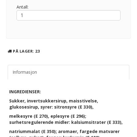
Antall:
PÅ LAGER
: 23
Informasjon
INGREDIENSER:
Sukker, invertsukkersirup, maisstivelse,
glukosesirup, syrer: sitronsyre (E 330),
melkesyre (E 270), eplesyre (E 296);
surhetsregulerende midler: kalsiumsitrater (E 333),
natriummalat (E 350); aromaer, fargede matvarer