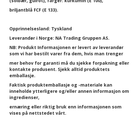
(solbær, gulrot), farger: kurkumin (E 100),
briljantblå FCF (E 133).
Opprinnelsesland: Tyskland
Leverandør i Norge: NA Trading Gruppen AS.
NB: Produkt Informasjonen er levert av leverandør
som vi har bestilt varer fra dem, hvis man trenger
mer behov for garanti må du sjekke forpakning eller
kontakte produsent. Sjekk alltid produktets
emballasje.
Faktisk produktemballasje og -materiale kan
inneholde ytterligere og/eller annen informasjon om
ingredienser,
ernæring eller riktig bruk enn informasjonen som
vises på nettstedet vårt.