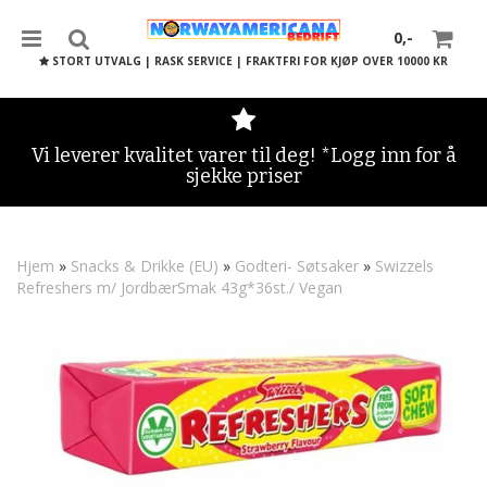
0,-
STORT UTVALG | RASK SERVICE | FRAKTFRI FOR KJØP OVER 10000 KR
Vi leverer kvalitet varer til deg! *Logg inn for å
sjekke priser
Nullstill
Trykk ENTER for å søke
Hjem
»
Snacks & Drikke (EU)
»
Godteri- Søtsaker
»
Swizzels
Refreshers m/ JordbærSmak 43g*36st./ Vegan