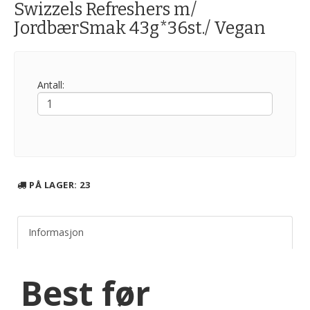
Swizzels Refreshers m/
JordbærSmak 43g*36st./ Vegan
Antall:
PÅ LAGER
: 23
Informasjon
Best før