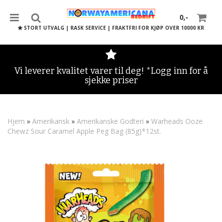
0,-
STORT UTVALG | RASK SERVICE | FRAKTFRI FOR KJØP OVER 10000 KR
Vi leverer kvalitet varer til deg! *Logg inn for å
sjekke priser
Nullstill
Trykk ENTER for å søke
Hjem
»
Amerikansk
»
Amerikanske Godteri
»
Warheads Ooze
Chewz Sour Caramel Apple Peg Bag (85g)*12st.