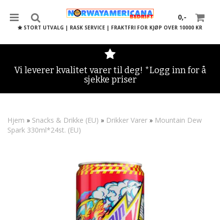
0,-
STORT UTVALG | RASK SERVICE | FRAKTFRI FOR KJØP OVER 10000 KR
Vi leverer kvalitet varer til deg! *Logg inn for å
sjekke priser
Nullstill
Trykk ENTER for å søke
Hjem
»
Snacks & Drikke (EU)
»
Drikker Varer
»
Mountain Dew
Spark 330ml*24st. (EU)