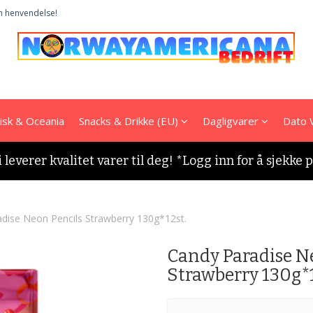
n henvendelse!
tisk & Oceania
Snacks & Drikke (EU)
Dagligvarer
Dato 
i leverer kvalitet varer til deg! *Logg inn for å sjekke 
dise Neon Pencils Strawberry 130g*12st.
Candy Paradise N
Strawberry 130g*1