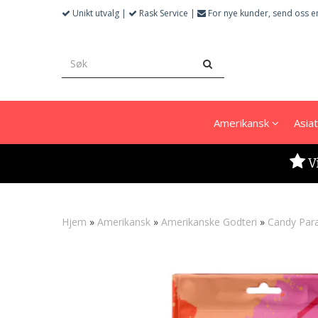
Unikt utvalg |
Rask Service |
For nye kunder, send oss e
Amerikansk
Asia
V
Hjem
»
Amerikansk
»
Amerikanske Godteri
»
Candy Para