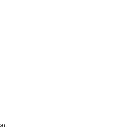
.
er,