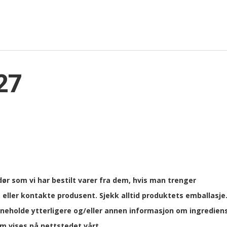
27
ør som vi har bestilt varer fra dem, hvis man trenger
eller kontakte produsent. Sjekk alltid produktets emballasje
neholde ytterligere og/eller annen informasjon om ingrediens
om vises på nettstedet vårt.