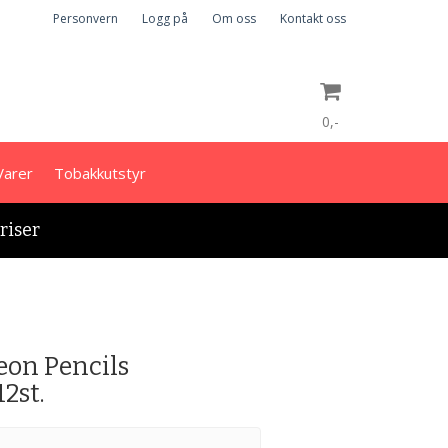
Personvern
Logg på
Om oss
Kontakt oss
0,-
Varer
Tobakkutstyr
Nullstill
priser
Trykk ENTER for å søke
eon Pencils
2st.